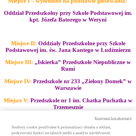
Miejsce I – wyłonione na podstawie głosowania:
Oddział Przedszkolny przy Szkole Podstawowej im.
kpt. Józefa Batorego w Weryni
Miejsce II:
Oddziały Przedszkolne przy Szkole
Podstawowej im. św. Jana Kantego w Ludźmierzu
Miejsce III:
„Iskierka” Przedszkole Niepubliczne w
Rumi
Miejsce IV:
Przedszkole nr 233 „Zielony Domek” w
Warszawie
Miejsce V:
Przedszkole nr 1 im. Chatka Puchatka w
Trzemesznie
Kontynuuj bez akceptacji
Soubory cookie používáme k personalizaci obsahu a reklam,
REGULAMIN
poskytování funkcí sociálních médií a analýze návštěvnosti.